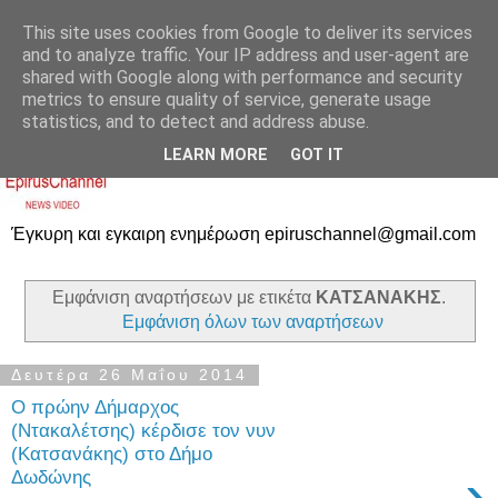
This site uses cookies from Google to deliver its services
and to analyze traffic. Your IP address and user-agent are
shared with Google along with performance and security
metrics to ensure quality of service, generate usage
statistics, and to detect and address abuse.
LEARN MORE
GOT IT
Έγκυρη και εγκαιρη ενημέρωση epiruschannel@gmail.com
Εμφάνιση αναρτήσεων με ετικέτα
ΚΑΤΣΑΝΑΚΗΣ
.
Εμφάνιση όλων των αναρτήσεων
Δευτέρα 26 Μαΐου 2014
Ο πρώην Δήμαρχος
(Ντακαλέτσης) κέρδισε τον νυν
(Κατσανάκης) στο Δήμο
›
Δωδώνης