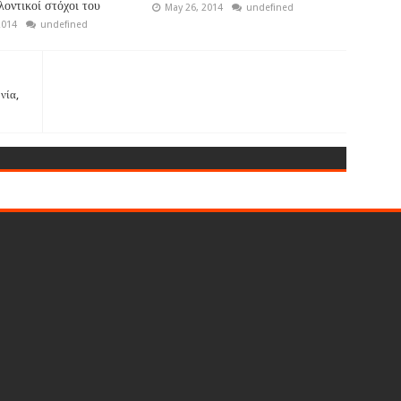
λοντικοί στόχοι του
May 26, 2014
undefined
2014
undefined
νία,