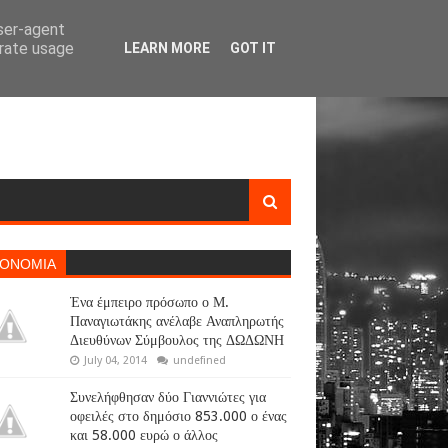
user-agent
erate usage
LEARN MORE
GOT IT
ΚΟΝΟΜΙΑ
Ένα έμπειρο πρόσωπο ο Μ.
Παναγιωτάκης ανέλαβε Αναπληρωτής
Διευθύνων Σύμβουλος της ΔΩΔΩΝΗ
July 04, 2014
undefined
Συνελήφθησαν δύο Γιαννιώτες για
οφειλές στο δημόσιο 853.000 ο ένας
και 58.000 ευρώ ο άλλος