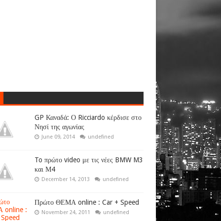
GP Καναδά: Ο Ricciardo κέρδισε στο
Νησί της αγωνίας
June 09, 2014
undefined
To πρώτο video με τις νέες BMW M3
και Μ4
December 14, 2013
undefined
Πρώτο ΘΕΜΑ online : Car + Speed
November 24, 2011
undefined