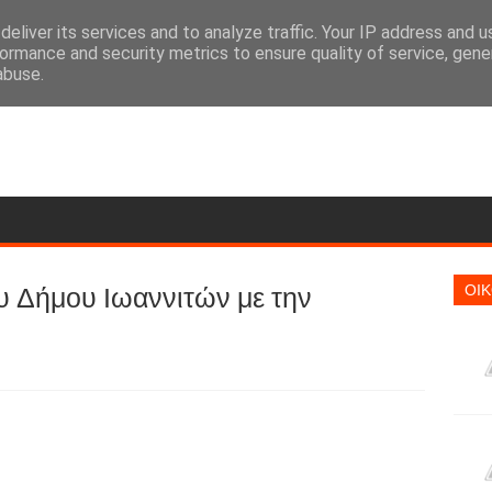
eliver its services and to analyze traffic. Your IP address and 
ormance and security metrics to ensure quality of service, gen
abuse.
υ Δήμου Ιωαννιτών με την
ΟΙ