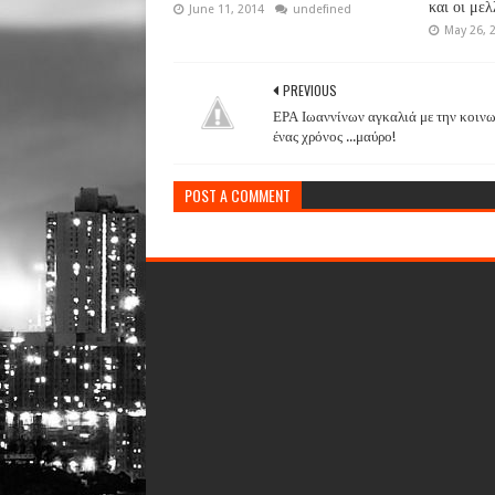
και οι μελ
June 11, 2014
undefined
May 26, 
PREVIOUS
ΕΡΑ Ιωαννίνων αγκαλιά με την κοινω
ένας χρόνος ...μαύρο!
POST A COMMENT