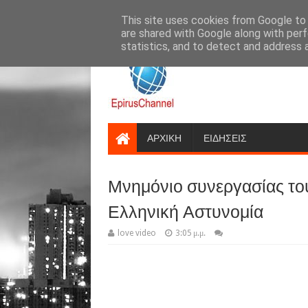
google.com, pub-7396276466444978, DIRECT, f08c47fec0942fa0
This site uses cookies from Google to d
ΑΡΤΑ
ΙΩΑΝΝΙΝΑ
are shared with Google along with perf
statistics, and to detect and address 
Έγκυρη και εγκαιρη ενημέρωση
ΑΡΧΙΚΗ
ΕΙΔΗΣΕΙΣ
epiruschannel@gmail.com
Μνημόνιο συνεργασίας το
Ελληνική Αστυνομία
love video
3:05 μ.μ.