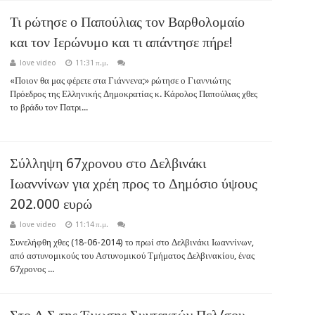
Τι ρώτησε ο Παπούλιας τον Βαρθολομαίο
και τον Ιερώνυμο και τι απάντησε πήρε!
love video
11:31 π.μ.
«Ποιον θα μας φέρετε στα Γιάννενα;» ρώτησε ο Γιαννιώτης
Πρόεδρος της Ελληνικής Δημοκρατίας κ. Κάρολος Παπούλιας χθες
το βράδυ τον Πατρι...
Σύλληψη 67χρονου στο Δελβινάκι
Ιωαννίνων για χρέη προς το Δημόσιο ύψους
202.000 ευρώ
love video
11:14 π.μ.
Συνελήφθη χθες (18-06-2014) το πρωί στο Δελβινάκι Ιωαννίνων,
από αστυνομικούς του Αστυνομικού Τμήματος Δελβινακίου, ένας
67χρονος ...
Στο Δ.Σ της Ένωσης Συντακτών Πελ/σου,