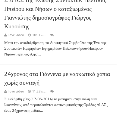
Ηπείρου και Νήσων ο καταξιωμένος
Γιαννιώτης δημοσιογράφος Γιώργος
Κυρούσης
love video
10:31 π.μ.
Μετά την αναδιάρθρωση, το Διοικητικό Συμβούλιο της Ένωσης
Συντακτών Ημερησίων Εφημερίδων Πελοποννήσου-Ηπείρου-
Νήσων, έχει ως εξής: ...
24χρονος στα Γιάννενα με ναρκωτικά χάπια
χωρίς συνταγή
love video
11:28 π.μ.
Συνελήφθη χθες (17-06-2014) το μεσημέρι στην πόλη των
Ιωαννίνων, από περιπολούντες αστυνομικούς της Ομάδας ΔΙ.ΑΣ.,
ένας 24χρονος ημεδαπ...