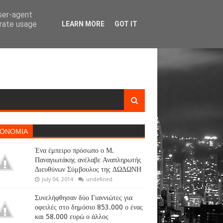
user-agent
erate usage
LEARN MORE
GOT IT
ΚΟΝΟΜΙΑ
Ένα έμπειρο πρόσωπο ο Μ.
Παναγιωτάκης ανέλαβε Αναπληρωτής
Διευθύνων Σύμβουλος της ΔΩΔΩΝΗ
July 04, 2014
undefined
Συνελήφθησαν δύο Γιαννιώτες για
οφειλές στο δημόσιο 853.000 ο ένας
και 58.000 ευρώ ο άλλος