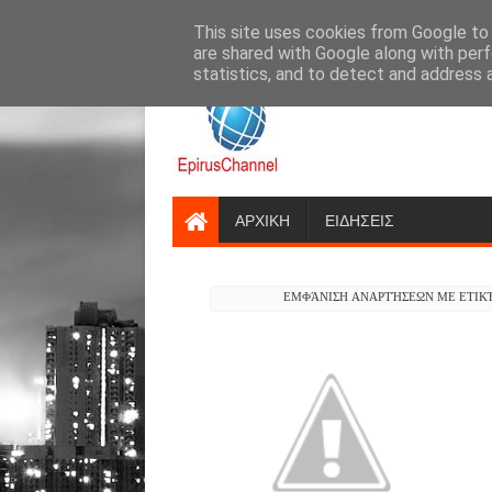
google.com, pub-7396276466444978, DIRECT, f08c47fec0942fa0
This site uses cookies from Google to d
ΑΡΤΑ
ΙΩΑΝΝΙΝΑ
are shared with Google along with perf
statistics, and to detect and address 
Έγκυρη και εγκαιρη ενημέρωση
ΑΡΧΙΚΗ
ΕΙΔΗΣΕΙΣ
epiruschannel@gmail.com
ΕΜΦΆΝΙΣΗ ΑΝΑΡΤΉΣΕΩΝ ΜΕ ΕΤΙ