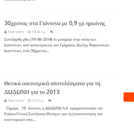
30χρονος στα Γιάννενα με 0,9 γρ ηρωίνης
love video
10:43 π.μ.
Συνελήφθη χθες (19-06-2014) το μεσημέρι στην πόλη των
Ιωαννίνων, από αστυνομικούς του Τμήματος Δίωξης Ναρκωτικών
Ιωαννίνων, ένας 30χρονος...
Θετικά οικονομικά αποτελέσματα για τη
ΔΩΔΩΝΗ για το 2013
love video
3:53 μ.μ.
Σήμερα, 19 Ιουνίου, η ΔΩΔΩΝΗ Α.Ε. πραγματοποίησε την
Ετήσια Γενική Συνέλευση Μετόχων για τη γνωστοποίηση των
οικονομικών απο...