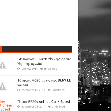
GP Καναδά: Ο Ricciardo κέρδισε στο
Νησί της αγωνίας
June 09, 2014
undefined
To πρώτο video με τις νέες BMW M3
και Μ4
December 14, 2013
undefined
Πρώτο ΘΕΜΑ online : Car + Speed
November 24, 2011
undefined