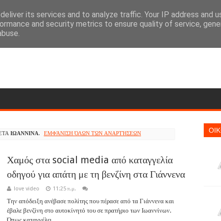
eliver its services and to analyze traffic. Your IP address and 
ormance and security metrics to ensure quality of service, gen
abuse.
ΟΙ
ΚΈΤΑ
ΙΩΑΝΝΙΝΑ
.
ΕΜΦΆΝΙΣΗ ΌΛΩΝ ΤΩΝ ΑΝΑΡΤΉΣΕΩΝ
Χαμός στα social media από καταγγελία
οδηγού για απάτη με τη βενζίνη στα Γιάννενα
love video
11:25 π.μ.
Την απόδειξη ανέβασε πολίτης που πέρασε από τα Γιάννενα και
έβαλε βενζίνη στο αυτοκίνητό του σε πρατήριο των Ιωαννίνων.
Όπως καταγγέλει ...